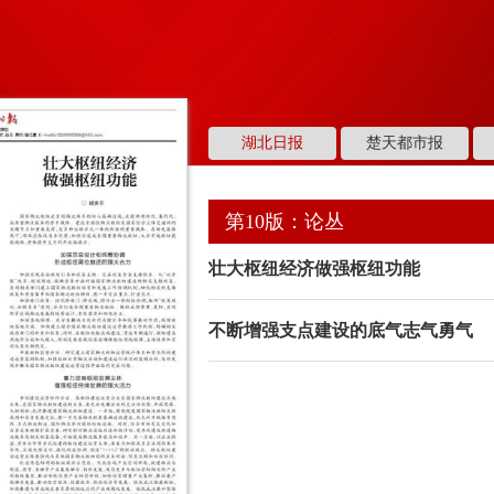
湖北日报
楚天都市报
第10版：论丛
壮大枢纽经济做强枢纽功能
不断增强支点建设的底气志气勇气