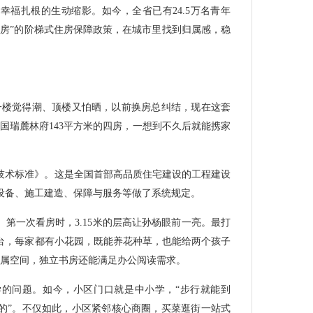
幸福扎根的生动缩影。如今，全省已有24.5万名青年
套房”的阶梯式住房保障政策，在城市里找到归属感，稳
一楼觉得潮、顶楼又怕晒，以前换房总纠结，现在这套
国瑞麓林府143平方米的四房，一想到不久后就能携家
住宅技术标准》。这是全国首部高品质住宅建设的工程建设
设备、施工建造、保障与服务等做了系统规定。
第一次看房时，3.15米的层高让孙杨眼前一亮。最打
台，每家都有小花园，既能养花种草，也能给两个孩子
专属空间，独立书房还能满足办公阅读需求。
的问题。如今，小区门口就是中小学，“步行就能到
的”。不仅如此，小区紧邻核心商圈，买菜逛街一站式