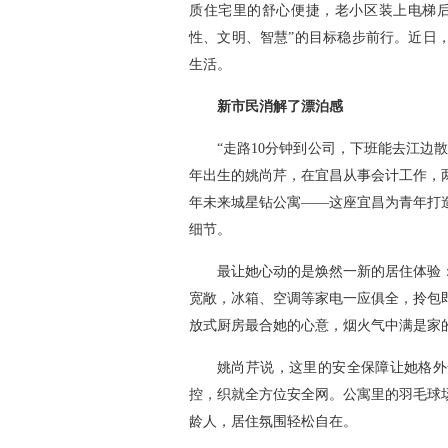
质住宅里的舒心便捷，老小区装上电梯后
性、文明、智慧”的目标稳步前行。近日
生活。
新市民消解了漂泊感
“走路10分钟到公司，下班能去江边散
年出生的姚尚芹，在宜昌从事会计工作，
年未来城星钻公寓——这座宜昌为青年打
细节。
最让她心动的是焕然一新的居住体验
宽敞，冰箱、空调等家电一应俱全，拎包
放式厨房最合她的心意，烟火气中满是家
姚尚芹说，这里的安全保障让她格外
控，织就全方位安全网。公寓里的羽毛球
龄人，居住氛围轻松自在。