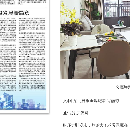
公寓崭
文/图 湖北日报全媒记者 肖丽琼
通讯员 罗汉卿
时序走到岁末，荆楚大地的暖意藏在