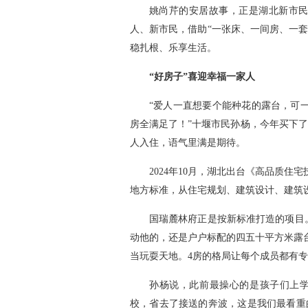
姚尚芹的安居故事，正是湖北新市民
人、新市民，借助“一张床、一间房、一
稳扎根、乐享生活。
“好房子”喜迎幸福一家人
“爱人一直想要个能种花的露台，可
房全满足了！”十堰市民孙杨，今年买下了
人入住，语气里满是期待。
2024年10月，湖北出台《高品质
地方标准，从住宅规划、建筑设计、建筑
国瑞麓林府正是按新标准打造的项目。
动他的，还是户户标配的四五十平方米露
当玩耍天地。4房的格局让每个成员都有
孙杨说，此前最操心的是孩子们上学
校，省去了接送的奔波，这是我们最看重