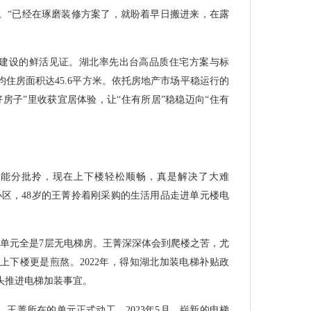
。“已经在琢磨装修方案了，就盼着早日搬进来，在露
”建设的鲜活见证。湖北率先出台高品质住宅方案与标
住房面积达45.6平方米。依托房地产市场平稳运行的
房子”里收获宜居体验，让“住有所居”稳稳迈向“住有
只能分批拎，现在上下楼轻松顺畅，真是解决了大难
苑小区，48岁的王菁拎着刚采购的生活用品走进单元楼电
3个单元全是7层无电梯房。王菁深深体会到爬楼之苦，尤
上下楼更是煎熬。2022年，得知湖北加装电梯补贴政
头推进电梯加装事宜。
下，王菁所在的单元正式动工，2023年5月，崭新的电梯