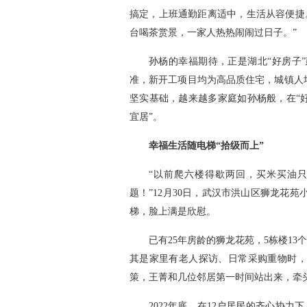
搞定，上班通勤距离适中，生活从容便捷
台喝茶赏景，一家人热热闹闹过日子。”
孙杨的幸福期待，正是湖北“好房子
准，新开工项目均为高品质住宅，城镇人均
坚实基础，越来越多家庭如孙杨般，在“好
宜居”。
幸福生活随电梯“拾级而上”
“以前爬六楼得歇两回，买米买油
题！”12月30日，武汉市洪山区狮龙花
梯，脸上满是欣慰。
已有25年房龄的狮龙花苑，5栋楼1
其是家里有老人探访、日常采购重物时，
策，王菁和几位邻居第一时间站出来，牵
2022年底，在12户居民的齐心协力