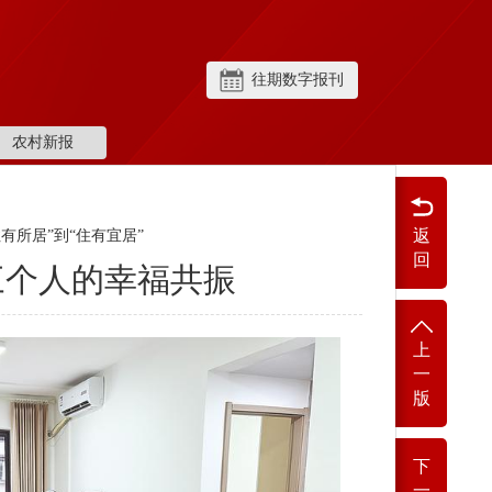
往期数字报刊
农村新报
返
住有所居”到“住有宜居”
回
三个人的幸福共振
上
一
版
下
一