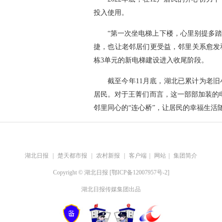
投入使用。
“第一次坐电梯上下楼，心里别提多
捷，也让老邻居们更受益，邻里关系愈发
栋3单元的新电梯建设进入收尾阶段。
截至今年11月底，湖北已累计为老旧
居民。对于王菁们而言，这一部部加装的
邻里同心的“连心桥”，让居民的幸福生活
湖北日报
|
楚天都市报
|
农村新报
|
客户端
|
网站
|
集团简介
Copyright © 湖北日报 [鄂ICP备12007957号-2]
湖北日报传媒集团出品