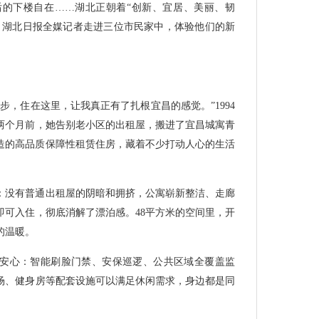
的下楼自在……湖北正朝着“创新、宜居、美丽、韧
，湖北日报全媒记者走进三位市民家中，体验他们的新
步，住在这里，让我真正有了扎根宜昌的感觉。”1994
两个月前，她告别老小区的出租屋，搬进了宜昌城寓青
造的高品质保障性租赁住房，藏着不少打动人心的生活
：没有普通出租屋的阴暗和拥挤，公寓崭新整洁、走廊
即可入住，彻底消解了漂泊感。48平方米的空间里，开
的温暖。
安心：智能刷脸门禁、安保巡逻、公共区域全覆盖监
场、健身房等配套设施可以满足休闲需求，身边都是同