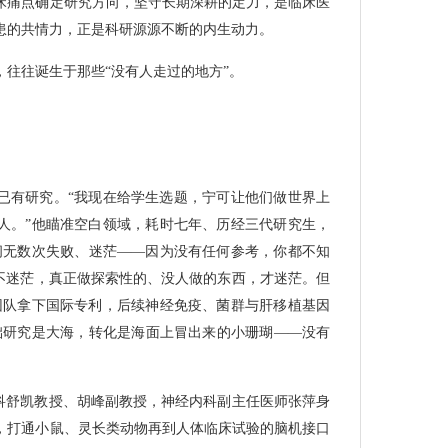
床痛点确定研究方向，坚守长期深耕的定力，是临床医
患的共情力，正是科研源源不断的内生动力。
往往诞生于那些“没有人走过的地方”。
已有研究。“我现在给学生选题，宁可让他们做世界上
人。”他瞄准空白领域，耗时七年、历经三代研究生，
间无数次失败、迷茫——因为没有任何参考，你都不知
研不迷茫，真正做探索性的、没人做的东西，才迷茫。但
团队拿下国际专利，后续神经免疫、菌群与肝移植基因
础研究是大海，转化是海面上冒出来的小珊瑚——没有
外科舒凯教授、胡峰副教授，神经内科副主任医师张萍身
，打通小鼠、灵长类动物再到人体临床试验的脑机接口