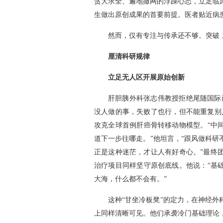
贪大求全、遍地撒网的浮躁心态，立足临
生做出原创成果的首要前提。医者贴近病
然而，仅有专注与传承还不够。突破，
厘清科研规律
立足无人区开展原始创新
肝胆胰外科张志伟教授拒绝尾随国际
没人做的事，失败了也行，但不能重复别
攻克全球首例肝癌骨转移动物模型。“中
道下一步往哪走。”他坦言，“跟风做科
正是这种迷茫，才让人有好奇心。”最终
治疗项目同样坚守原创底线。他说：“基
大海，什么都不会有。”
这种“甘坐冷板凳”的定力，在神经
上同样清晰可见。他们承袭冷门基础理论