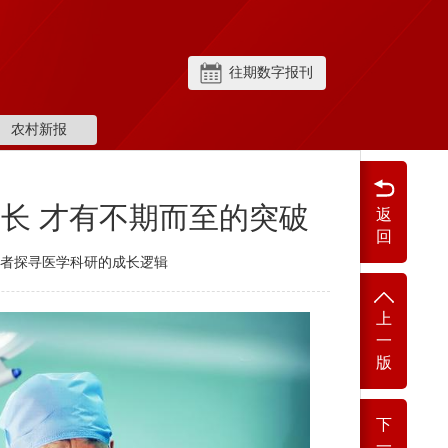
往期数字报刊
农村新报
长 才有不期而至的突破
返
回
医者探寻医学科研的成长逻辑
上
一
版
下
一