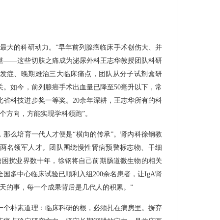
是最大的科研动力。”早年前列腺癌临床手术创伤大、并
堪——这些切肤之痛成为泌尿外科王志华教授团队科研
发症、晚期难治三大临床痛点，团队从分子试剂盒研
关。如今，前列腺癌手术出血量已降至50毫升以下，常
湖北省科技进步奖一等奖。20余年深耕，王志华所有的科
个方向，方能实现学科领跑”。
，那么培育一代人才便是“横向的传承”。肾内科徐钢教
两名领军人才。团队围绕慢性肾病预警标志物、干细
病曾困扰业界数十年，徐钢将自己前期肠道微生物的相关
国多中心临床试验已顺利入组200余名患者，让IgA肾
天的事，每一个成果背后是几代人的积累。”
一个朴素道理：临床科研的根，必须扎在病房里。摒弃