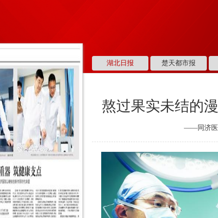
湖北日报
楚天都市报
熬过果实未结的漫
——同济