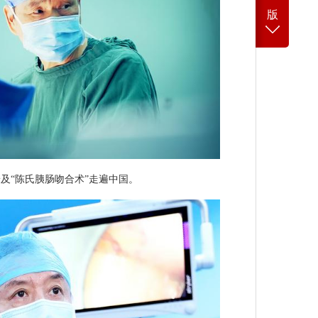
版
及“陈氏胰肠吻合术”走遍中国。