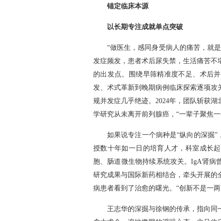
锚定临床本源
以长期专注成就单点突破
“做医生，感同身受病人的痛苦，就
发症频发，患者术后尿失禁，生活痛苦不
的出发点。围绕早筛精准度不足、术后并
发、术式革新到晚期病例临床探索逐项攻
规并发症几乎绝迹。2024年，团队斩获
学研究从未离开前列腺癌，“一辈子聚焦一
如果说专注一个病种是“纵向的深掘”
授数十年如一日的培育人才，科室成长起
胞、肠道微生物持续系统攻关。IgA肾
研究成果与国际新药相结合，牵头开展的全
病患者看到了治愈的曙光。“创新不是一两
王志华的深掘与徐钢的传承，指向同