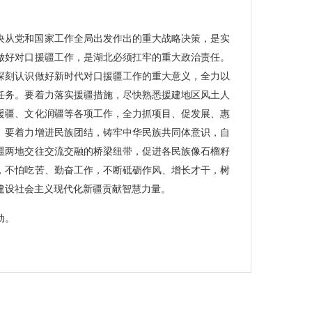
央从党和国家工作全局出发作出的重大战略决策，是实
做好对口援疆工作，是湖北必须扛牢的重大政治责任。
深刻认识做好新时代对口援疆工作的重大意义，全力以
任务。要着力落实援疆措施，尽快熟悉援建地区风土人
援疆、文化润疆等各项工作，全力抓项目、促发展、惠
。要着力增进民族团结，铸牢中华民族共同体意识，自
疆两地交往交流交融的桥梁纽带，促进各民族像石榴籽
，不怕吃苦、勤奋工作，不断砥砺作风、增长才干，树
建设社会主义现代化新疆贡献智慧力量。
动。