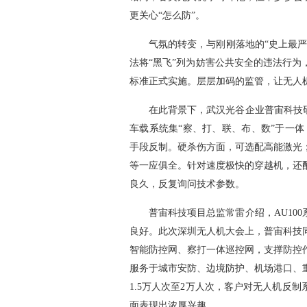
更关心“怎么防”。
气氛的转变，与刚刚落地的“史上最严
法将“黑飞”列为妨害公共安全的违法行为
标准正式实施。层层加码的监管，让无人机
在此背景下，武汉光谷企业普宙科技研
车载系统集“察、打、联、布、数”于一体
手段反制。硬杀伤方面，可选配高能激光
等一应俱全。针对速度极快的穿越机，还
良久，反复询问技术参数。
普宙科技项目总监常雷介绍，AU10
良好。此次深圳无人机大会上，普宙科技
智能防控网、察打一体巡控网，支撑防控
服务于城市安防、边境防护、机场港口、
1.5万人次至2万人次，客户对无人机反
面表现出浓厚兴趣。