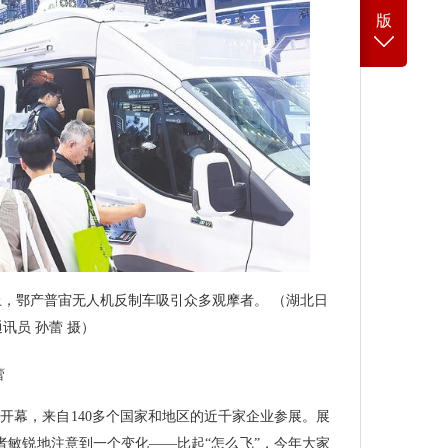
版
会上，鄂产普宙无人机反制车吸引众多观摩者。 （湖北日
讯员 孙蕾 摄）
蕾
深圳开幕，来自140多个国家和地区的近千家企业参展。展
者敏锐地注意到一个变化——比起“怎么飞”，今年大家