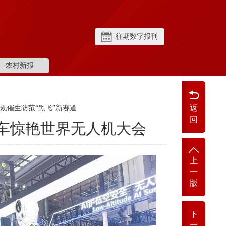
往期数字报刊
农村新报
返
新规催生防范“黑飞”新赛道
回
车惊艳世界无人机大会
上
一
版
下
一