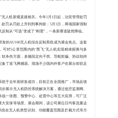
”无人机新规直接相关。今年1月1日起，治安管理处罚
，处罚从罚款上升到刑事拘留；5月1日，两项国家强制
反制从“可选”变成了“刚需”，一条新赛道陡然降临。
发的AU100无人机综合反制系统成为展会焦点。这套
，可对5公里范围内的“黑飞”无人机实现精准探测与多
；软杀伤方面，多频段定向干扰、导航欺骗、协议劫持
配备了巡飞网捕器。现场不少国内外客户在展台前驻足
0系统于去年底研发成功，目前正在全国推广，市场反馈
同步展示无人机防控系统解决方案，通过低空监测网、
作战一张图、预警中心、处置中心等五大应用，可广泛
重大安保等场景。展会期间，该公司展位日均客流量达
制系统在无人机类型识别、功能覆盖范围及拦截方式等方