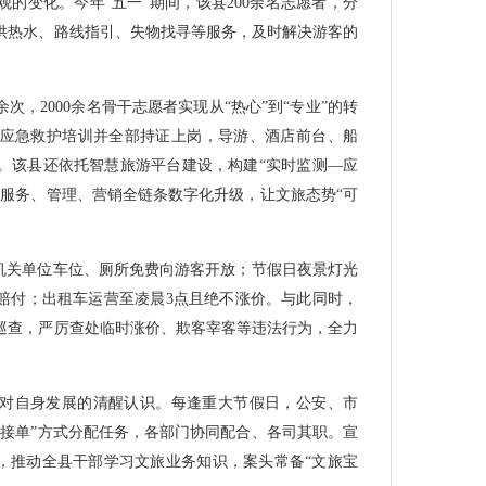
的变化。今年“五一”期间，该县200余名志愿者，分
供热水、路线指引、失物找寻等服务，及时解决游客的
次，2000余名骨干志愿者实现从“热心”到“专业”的转
参加应急救护培训并全部持证上岗，导游、酒店前台、船
。该县还依托智慧旅游平台建设，构建“实时监测—应
旅服务、管理、营销全链条数字化升级，让文旅态势“可
诺：机关单位车位、厕所免费向游客开放；节假日夜景灯光
先行赔付；出租车运营至凌晨3点且绝不涨价。与此同时，
巡查，严厉查处临时涨价、欺客宰客等违法行为，全力
对自身发展的清醒认识。每逢重大节假日，公安、市
“接单”方式分配任务，各部门协同配合、各司其职。宣
年”，推动全县干部学习文旅业务知识，案头常备“文旅宝