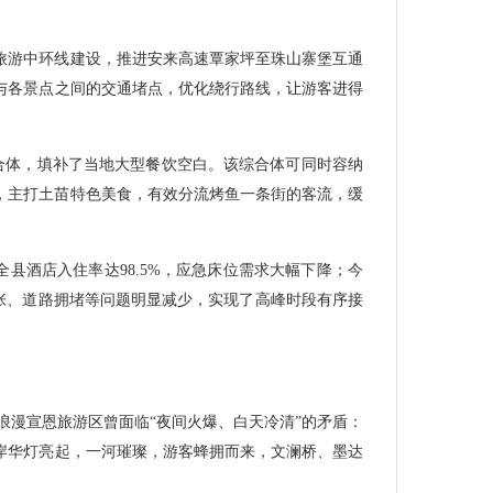
旅游中环线建设，推进安来高速覃家坪至珠山寨堡互通
与各景点之间的交通堵点，优化绕行路线，让游客进得
综合体，填补了当地大型餐饮空白。该综合体可同时容纳
体，主打土苗特色美食，有效分流烤鱼一条街的客流，缓
全县酒店入住率达98.5%，应急床位需求大幅下降；今
紧张、道路拥堵等问题明显减少，实现了高峰时段有序接
浪漫宣恩旅游区曾面临“夜间火爆、白天冷清”的矛盾：
岸华灯亮起，一河璀璨，游客蜂拥而来，文澜桥、墨达