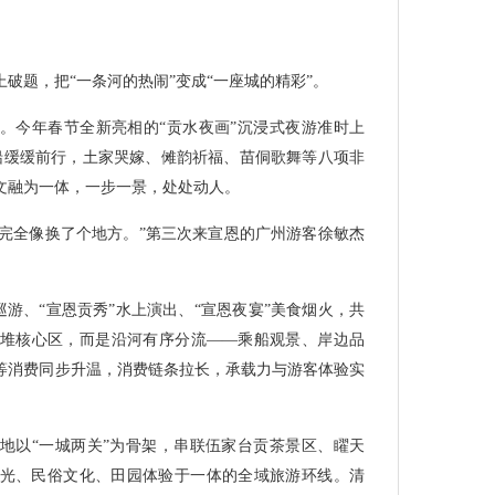
破题，把“一条河的热闹”变成“一座城的精彩”。
。今年春节全新亮相的“贡水夜画”沉浸式夜游准时上
船缓缓前行，土家哭嫁、傩韵祈福、苗侗歌舞等八项非
文融为一体，一步一景，处处动人。
年完全像换了个地方。”第三次来宣恩的广州游客徐敏杰
巡游、“宣恩贡秀”水上演出、“宣恩夜宴”美食烟火，共
堆核心区，而是沿河有序分流——乘船观景、岸边品
等消费同步升温，消费链条拉长，承载力与游客体验实
地以“一城两关”为骨架，串联伍家台贡茶景区、矅天
光、民俗文化、田园体验于一体的全域旅游环线。清