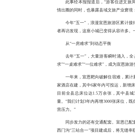
此事经本报报道后，“游客住进文旅
情出圈的同时，也暴露县域文旅产业窘境
今年“五一”，浪漫宣恩旅游区累计接待
者再访发现，这座小城已变得从容许多。
从“一房难求”到动态平衡
去年“五一”，大量游客瞬时涌入，
求”“一桌难求”“一位难求”，成为宣恩旅
一年来，宣恩靶向破解住宿难，累计新
家酒店在建，其中6家年内可投运，新增床
目前全县总床位达1.5万余张，其中县
量。“我们计划3年内再增3000张床位
营压力。”
同步发力的还有交通配套。宣恩已配套停
西门沟“三站合一”项目建成后，将无缝