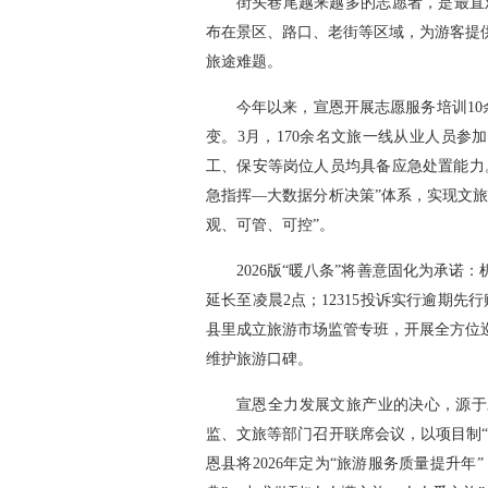
街头巷尾越来越多的志愿者，是最直观
布在景区、路口、老街等区域，为游客提
旅途难题。
今年以来，宣恩开展志愿服务培训10余
变。3月，170余名文旅一线从业人员
工、保安等岗位人员均具备应急处置能力
急指挥—大数据分析决策”体系，实现文
观、可管、可控”。
2026版“暖八条”将善意固化为承
延长至凌晨2点；12315投诉实行逾期
县里成立旅游市场监管专班，开展全方位
维护旅游口碑。
宣恩全力发展文旅产业的决心，源于
监、文旅等部门召开联席会议，以项目制
恩县将2026年定为“旅游服务质量提升