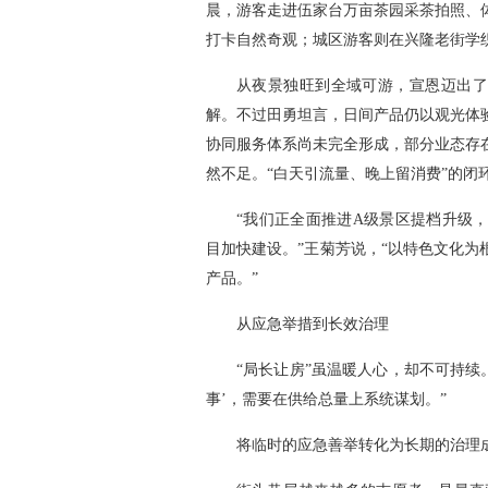
晨，游客走进伍家台万亩茶园采茶拍照、
打卡自然奇观；城区游客则在兴隆老街学
从夜景独旺到全域可游，宣恩迈出了
解。不过田勇坦言，日间产品仍以观光体
协同服务体系尚未完全形成，部分业态存
然不足。“白天引流量、晚上留消费”的闭
“我们正全面推进A级景区提档升级
目加快建设。”王菊芳说，“以特色文化
产品。”
从应急举措到长效治理
“局长让房”虽温暖人心，却不可持续
事’，需要在供给总量上系统谋划。”
将临时的应急善举转化为长期的治理