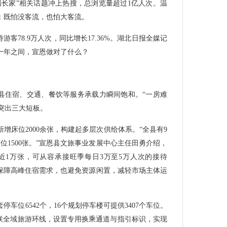
局长家”相关话题冲上热搜，总浏览量超过1亿人次。温
：既怕没客流，也怕大客流。
游客78.9万人次，同比增长17.36%。湖北日报全媒记
一年之间，宣恩做对了什么？
全县住宿、交通、餐饮等服务承载力瞬间饱和。“一房难
游突出三大短板。
增床位2000余张，构建起多层次供给体系。“全县有9
位1500张。”宣恩县文旅事业发展中心主任田勇介绍，
城近1万张，可从容承接旺季每日3万至5万人次的接待
，既保障高峰住宿需求，也避免资源闲置，减轻市场主体运
车位6542个，16个规划停车楼可提供3407个车位。
串联全域旅游环线，设置专用换乘通道与指引标识，实现