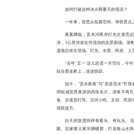
如何打破这种冰火两重天的境况？
一年来，宣恩从拓展空间、串联景点上
夜幕降临，贡水河两岸灯光次第亮起
演，3公里河道化作流动的实景剧场。游
遗项目依次登场。灯光、水景、民俗、人
“去年‘五一’这儿还是一片空白，今
站在墨龙桥上，连连惊叹。
如今，“贡水夜画”与“龙游贡水”竹筏
同组成宣恩夜游的四张名片。游客不再扎
食、步道赏灯等。沿河小吃、文创、民宿
现双提升。
白天的宣恩同样有看头、有玩头。当
眼、彭家寨土家吊脚楼群，打造集山水风