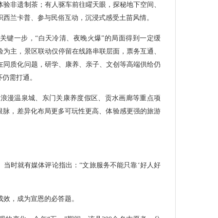
体验非遗制茶；有人驱车前往矅天眼，探秘地下空间、
织西兰卡普、参与民俗互动，沉浸式感受土苗风情。
关键一步，“白天冷清、夜晚火爆”的局面得到一定缓
验为主，景区联动仅停留在线路串联层面，票务互通、
在同质化问题，研学、康养、亲子、文创等高端供给仍
环仍需打通。
，浪漫温泉城、东门关康养度假区、贡水画廊等重点项
为根脉，差异化布局更多可玩性更高、体验感更强的旅游
。当时就有媒体评论指出：“文旅服务不能只靠‘好人好
成效，成为宣恩的必答题。