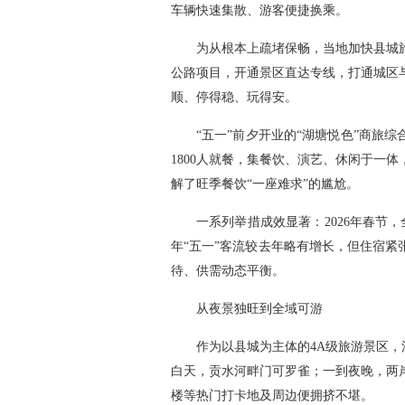
车辆快速集散、游客便捷换乘。
为从根本上疏堵保畅，当地加快县城
公路项目，开通景区直达专线，打通城区
顺、停得稳、玩得安。
“五一”前夕开业的“湖塘悦色”商旅
1800人就餐，集餐饮、演艺、休闲于一
解了旺季餐饮“一座难求”的尴尬。
一系列举措成效显著：2026年春节，
年“五一”客流较去年略有增长，但住宿
待、供需动态平衡。
从夜景独旺到全域可游
作为以县城为主体的4A级旅游景区，
白天，贡水河畔门可罗雀；一到夜晚，两
楼等热门打卡地及周边便拥挤不堪。