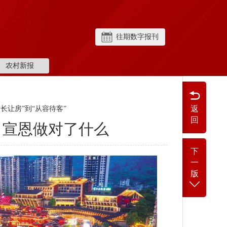
往期数字报刊
农村新报
返
局长让房”到“从容待客”
回
：宣恩做对了什么
下
一
版