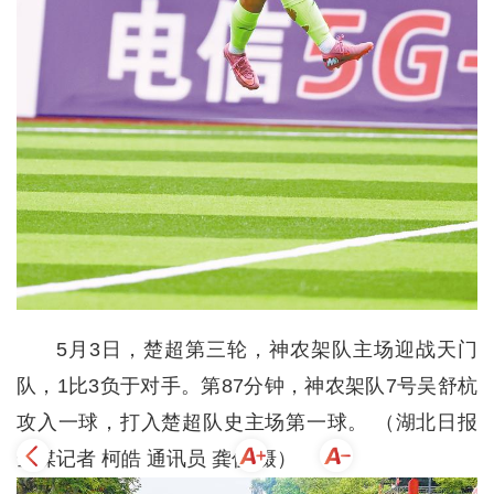
5月3日，楚超第三轮，神农架队主场迎战天门
队，1比3负于对手。第87分钟，神农架队7号吴舒杭
攻入一球，打入楚超队史主场第一球。 （湖北日报
全媒记者 柯皓 通讯员 龚俊 摄）