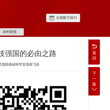
往期数字报刊
农村新报
技强国的必由之路
返
回
代我国基础研究实现新飞跃
下
一
版