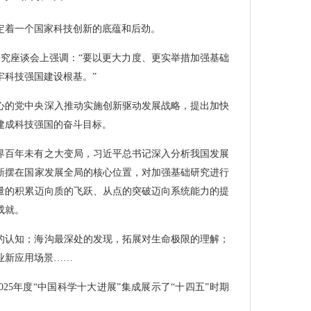
定着一个国家科技创新的底蕴和后劲。
研究座谈会上强调：“要以更大力度、更实举措加强基础
牢科技强国建设根基。”
心的党中央深入推动实施创新驱动发展战略，提出加快
年建成科技强国的奋斗目标。
界百年未有之大变局，习近平总书记深入分析我国发展
新摆在国家发展全局的核心位置，对加强基础研究进行
量的积累迈向质的飞跃、从点的突破迈向系统能力的提
成就。
的认知；海沟最深处的发现，拓展对生命极限的理解；
业新应用场景……
25年度“中国科学十大进展”集成展示了“十四五”时期