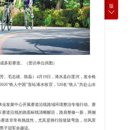
版
变成多彩赛道。（受访单位供图）
芳、毛志雄、陈磊）4月19日，浠水县白莲河，发令枪
26“铁人中国”首站浠水收官，520名“铁人”共赴山水
事业发展中心开展赛道沿线路域环境整治专项行动。赛
车赛道沿线的路面标线清晰醒目，路肩整修一新，两侧
游路赛道非常有挑战性，尤其是骑行段坡陡弯急，但风景
组男子冠军余越说。