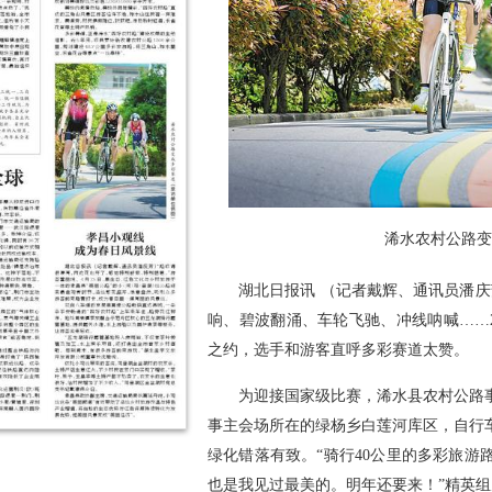
浠水农村公路
湖北日报讯 （记者戴辉、通讯员潘庆
响、碧波翻涌、车轮飞驰、冲线呐喊……20
之约，选手和游客直呼多彩赛道太赞。
为迎接国家级比赛，浠水县农村公路
事主会场所在的绿杨乡白莲河库区，自行
绿化错落有致。“骑行40公里的多彩旅
也是我见过最美的。明年还要来！”精英