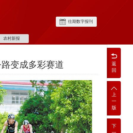
往期数字报刊
农村新报
公路变成多彩赛道
返
回
上
一
版
下
一