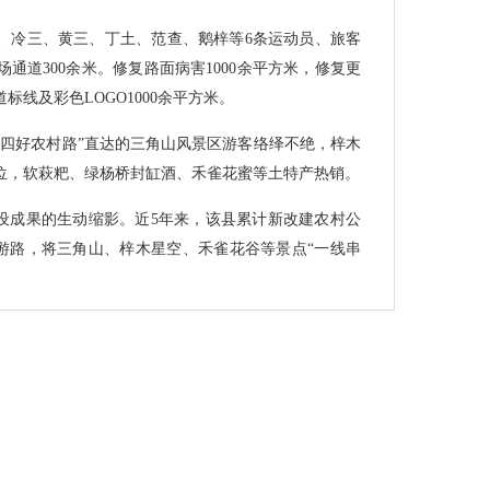
、冷三、黄三、丁土、范查、鹅梓等6条运动员、旅客
通道300余米。修复路面病害1000余平方米，修复更
标线及彩色LOGO1000余平方米。
“四好农村路”直达的三角山风景区游客络绎不绝，梓木
位，软萩粑、绿杨桥封缸酒、禾雀花蜜等土特产热销。
建设成果的生动缩影。近5年来，该县累计新改建农村公
彩旅游路，将三角山、梓木星空、禾雀花谷等景点“一线串