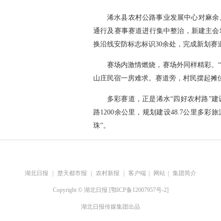
浠水县农村公路事业发展中心对麻余
通行及赛事赛道进行集中整治，新建主会场
换沿线安防标志标识30余处，完成新划赛道
赛场内激情燃烧，赛场外同样精彩。
山庄民宿一房难求。赛道旁，村民摆起摊
多彩赛道，正是浠水“四好农村路”
路1200余公里，规划建设48.7公里多
珠”。
湖北日报
|
楚天都市报
|
农村新报
|
客户端
|
网站
|
集团简介
Copyright © 湖北日报 [鄂ICP备12007957号-2]
湖北日报传媒集团出品