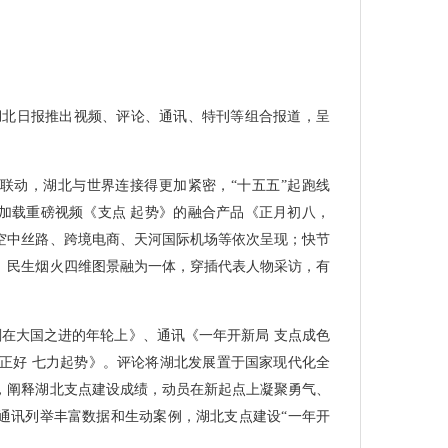
，湖北日报推出视频、评论、通讯、特刊等组合报道，呈
。
联动，湖北与世界连接得更加紧密，“十五五”起跑线
加载重磅视频《支点 起势》的融合产品《正月初八，
空中丝路、跨境电商、天河国际机场等依次呈现；快节
、民生烟火四维图景融为一体，穿插代表人物采访，有
刻在大国之进的年轮上》、通讯《一年开新局 支点成色
光正好 七力起势》。评论将湖北发展置于国家现代化全
，阐释湖北支点建设成绩，动员在新起点上凝聚勇气、
通讯列举丰富数据和生动案例，湖北支点建设“一年开