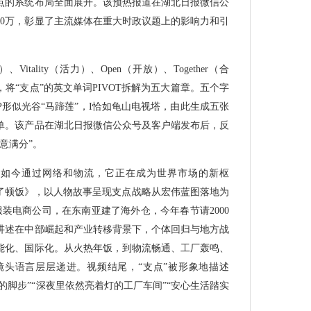
点的系统布局全面展开。该预热报道在湖北日报微信公
10万，彰显了主流媒体在重大时政议题上的影响力和引
创新）、Vitality（活力）、Open（开放）、Together（合
，将“支点”的英文单词PIVOT拆解为五大篇章。五个字
形似光谷“马蹄莲”，I恰如龟山电视塔，由此生成五张
单。该产品在湖北日报微信公众号及客户端发布后，反
意满分”。
；如今通过网络和物流，它正在成为世界市场的新枢
人吃了顿饭》，以人物故事呈现支点战略从宏伟蓝图落地为
装电商公司，在东南亚建了海外仓，今年春节请2000
讲述在中部崛起和产业转移背景下，个体回归与地方战
能化、国际化。从火热年饭，到物流畅通、工厂轰鸣、
头语言层层递进。视频结尾，“支点”被形象地描述
的脚步”“深夜里依然亮着灯的工厂车间”“安心生活踏实