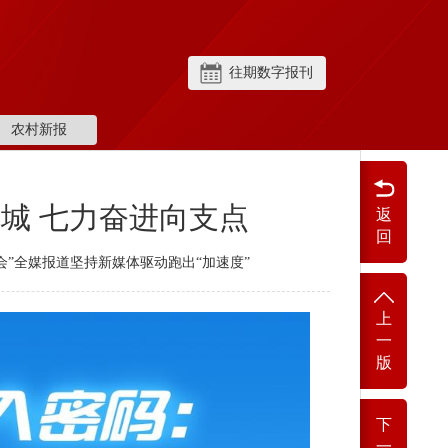
往期数字报刊
农村新报
城 七力奋进向支点
返
回
会”全媒报道坚持新媒体驱动跑出“加速度”
上
一
版
下
一