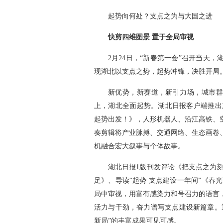
起势向何处？支点之为与大国之进
快剪四维图景 置于全局审视
2月24日，“新春第一会”召开当天
现湖北以支点之势，起势冲锋，决胜开局
新优势，新赛道，新引力场，城市群
上，湖北全面起势。湖北日报客户端推出
起势出发！》，人形机器人、沿江高铁、
奏剪辑将产业脉搏、交通网络、生态画卷
机融合宏大叙事与个体故事。
湖北日报1版刊发评论《把支点之为
足》、导读“起势 支点建设一年间”《春
局中审视，用富有感染力和号召力的语言
活力与干劲，奋力谱写支点建设新篇章。
新局”的丰富成果可见可感。