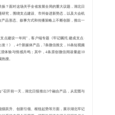
共振？面对这场关乎全省发展全局的重大议题，湖北日
题研究，围绕支点建设、市州奋进新势态，以及大会机
，在产品形态、叙事方式和传播策略上不断创新，推出一
。
势 支点建设一年间”，客户端专题《牢记嘱托 建成支点·
出发！》，4个新媒体产品，7条微信推文，16条短视频
浸体验与情感共鸣；其中，4条原创微信阅读量超10
城热搜。
一会”召开前一天，湖北日报推出3个融合产品，从宏图与
能级跃升、创新引领、枢纽起势等方面，展示湖北牢记