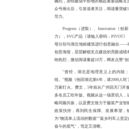
嘱托，加快建成中部地区崛起重要战略支
众号推出后，引发读者关注，阅读量突破
导力。
Progress（进取）、Innovation（
力），SVG产品《请输入密码：PIVOT》
母分别与湖北地标建筑进行创意融合——P
创意海报，层层解锁支点建设的亮眼成绩
响热烈，微信阅读量超10万，网友点赞“创
“曾经，湖北是地理意义上的内陆
纽。”视频《他回湖北第6年，请2000
万家灯火。费文，5年前从广州回天门开服
多名员工吃年饭。视频从这一场景切入，
略同频共振，以及费文致力于服装产业智
政策扶持，再到民生保障、发展希望，镜
为“物流单上流动的数据”“返乡列车上坚定
奋斗的底气”，笃定又清晰。