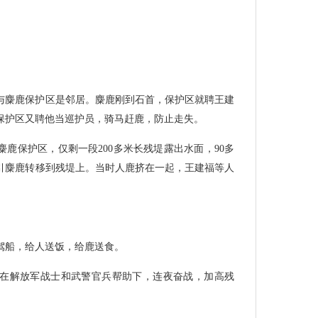
与麋鹿保护区是邻居。麋鹿刚到石首，保护区就聘王建
保护区又聘他当巡护员，骑马赶鹿，防止走失。
麋鹿保护区，仅剩一段200多米长残堤露出水面，90多
引麋鹿转移到残堤上。当时人鹿挤在一起，王建福等人
驾船，给人送饭，给鹿送食。
在解放军战士和武警官兵帮助下，连夜奋战，加高残