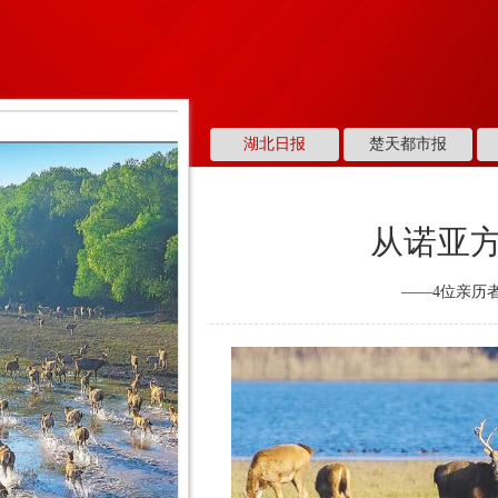
湖北日报
楚天都市报
从诺亚
——4位亲历