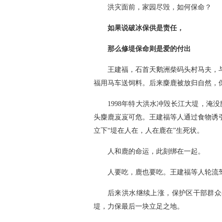
洪灾面前，家园尽毁，如何保命？
如果说破冰保供是责任，
那么修堤保命则是爱的付出
王建福，石首天鹅洲柴码头村马夫，
福用马车送饲料。后来麋鹿被放归自然，
1998年特大洪水冲毁长江大堤，淹没
头麋鹿岌岌可危。王建福等人通过食物诱
立下“堤在人在，人在鹿在”生死状。
人和鹿的命运，此刻绑在一起。
人要吃，鹿也要吃。王建福等人轮流
后来洪水继续上涨，保护区干部群众
堤，力保最后一块立足之地。