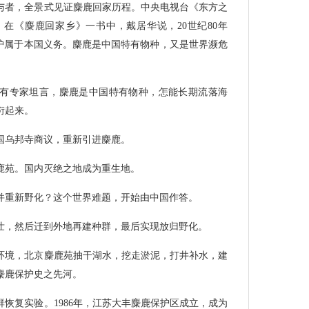
与者，全景式见证麋鹿回家历程。中央电视台《东方之
在《麋鹿回家乡》一书中，戴居华说，20世纪80年
保护属于本国义务。麋鹿是中国特有物种，又是世界濒危
有专家坦言，麋鹿是中国特有物种，怎能长期流落海
衍起来。
国乌邦寺商议，重新引进麋鹿。
麋鹿苑。国内灭绝之地成为重生地。
并重新野化？这个世界难题，开始由中国作答。
壮，然后迁到外地再建种群，最后实现放归野化。
环境，北京麋鹿苑抽干湖水，挖走淤泥，打井补水，建
国麋鹿保护史之先河。
恢复实验。1986年，江苏大丰麋鹿保护区成立，成为