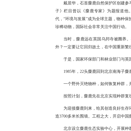
戴居华，石首麋鹿自然保护区创建参
子》栏目曾以《麋鹿专家》为题报道他。
代，“环境与发展”成为全球主题，物种
珍稀动物，国际社会非常关注中国行动。
当时，麋鹿远在英国乌邦寺被圈养。
外？一定要让它回归故土，在中国重新繁
于是，国家环保部门和林业部门与英
1985年，22头麋鹿回到北京南海子
一个野外灭绝物种，如何恢复种群，
按照计划，麋鹿先在北京实现种群复
为迎接麋鹿到来，给其创造良好生存
造3700多米长围墙。工程之大，开启中
北京设立麋鹿生态实验中心，开展种群