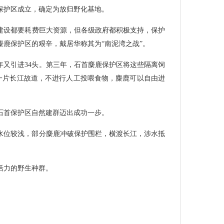
鹿保护区成立，确定为放归野化基地。
建设都要耗费巨大资源，但各级政府都积极支持，保护
鹿保护区的艰辛，戴居华称其为“南泥湾之战”。
次年又引进34头。第三年，石首麋鹿保护区将这些隔离饲
一片长江故道，不进行人工投喂食物，麋鹿可以自由进
在石首保护区自然建群迈出成功一步。
节水位较浅，部分麋鹿冲破保护围栏，横渡长江，涉水抵
活力的野生种群。