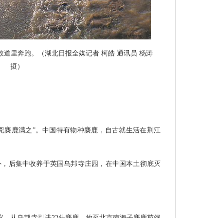
故道里奔跑。（湖北日报全媒记者 柯皓 通讯员 杨涛
摄）
犀兕麋鹿满之”。中国特有物种麋鹿，自古就生活在荆江
海外，后集中收养于英国乌邦寺庄园，在中国本土彻底灭
。
议，从乌邦寺引进22头麋鹿，放至北京南海子麋鹿苑饲