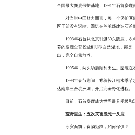
全国最大麋鹿保护基地。1991年石首麋
对当时中国财力而言，每一个保护区
区干部没有退缩。回忆在芦苇荡建造石首麋
1993年石首从北京引进30头麋鹿，
养的麋鹿全部投放到U型自然湿地，那是
出，完全自然放养。
1995年，两头幼鹿顺利出生。麋鹿
1998年春节期间，乘着长江枯水季
达南岸三合垸洲滩，开启完全野化进程。
目前，石首麋鹿成为世界最具规模和
荒野重生：五次灾害没死一头鹿
冰灾面前，食物短缺，如何保供？