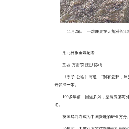
11月26日，一群麋鹿在天鹅洲长江
湖北日报全媒记者
彭磊 万雷萌 汪彤 陈屿
《墨子·公输》写道：“荆有云梦，
云梦泽一带。
100多年前，国运多舛，麋鹿流落
绝。
英国乌邦寺成为中国麋鹿的诺亚方舟
40年前，中英双方签订麋鹿重引进协