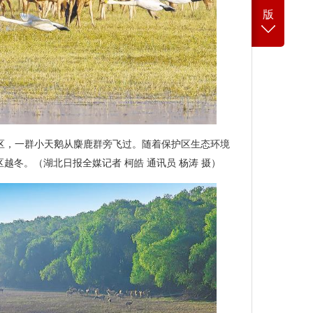
版
护区，一群小天鹅从麋鹿群旁飞过。随着保护区生态环境
越冬。（湖北日报全媒记者 柯皓 通讯员 杨涛 摄）