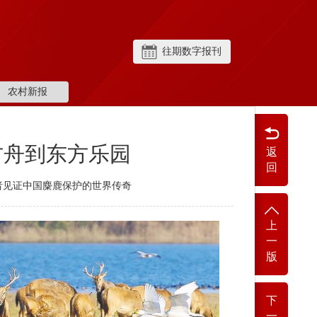
往期数字报刊
农村新报
方舟到东方乐园
返
回
者见证中国麋鹿保护的世界传奇
上
一
版
下
一