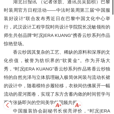
湖北日报讯 （记者张歆、通讯员吴茹梖）巴黎
时装周官方日程活动——中法时装周第三届“中国服
装好设计”联合发布秀近日在巴黎中国文化中心举
行，武汉设计工程学院时尚设计学院院长况敏领衔的
师生共创品牌“时况|ERA KUANG”携香云纱系列作品
惊艳登场。
香云纱因其复杂的工艺、稀缺的原料和深厚的文
化价值，被誉为纺织界的“软黄金”。作为开场大
秀，“时况|ERA KUANG”香云纱系列作品将香云纱独
特的自然光泽与立体肌理融入极简休闲装与流动长裙
的设计中，随着模特步履轻移，衣袂间仿佛展开一幅
流动的星河图卷，实现了东方含蓄内敛的时间哲学与
西方张扬即兴的空间美学的同频共振。
中国服装协会副秘书长侯亮评价，“时况|ERA