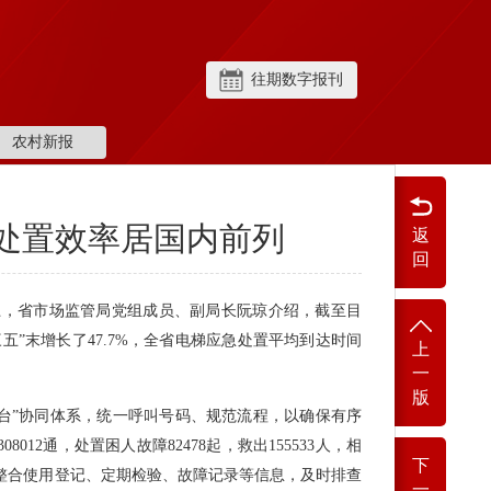
往期数字报刊
农村新报
处置效率居国内前列
返
回
上，省市场监管局党组成员、副局长阮琼介绍，截至目
三五”末增长了47.7%，全省电梯应急处置平均到达时间
上
一
版
平台”协同体系，统一呼叫号码、规范流程，以确保有序
012通，处置困人故障82478起，救出155533人，相
下
整合使用登记、定期检验、故障记录等信息，及时排查
一