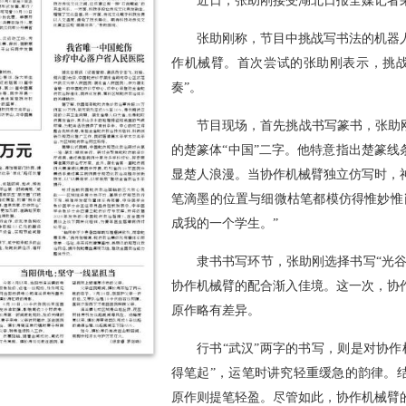
近日，张助刚接受湖北日报全媒记者
张助刚称，节目中挑战写书法的机器
作机械臂。首次尝试的张助刚表示，挑战
奏”。
节目现场，首先挑战书写篆书，张助
的楚篆体“中国”二字。他特意指出楚篆线
显楚人浪漫。当协作机械臂独立仿写时，
笔滴墨的位置与细微枯笔都模仿得惟妙惟
成我的一个学生。”
隶书书写环节，张助刚选择书写“光谷
协作机械臂的配合渐入佳境。这一次，协
原作略有差异。
行书“武汉”两字的书写，则是对协
得笔起”，运笔时讲究轻重缓急的韵律。
原作则提笔轻盈。尽管如此，协作机械臂的