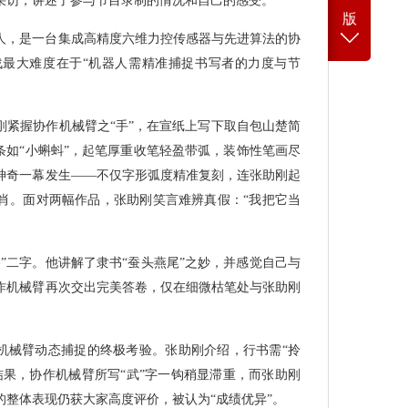
采访，讲述了参与节目录制的情况和自己的感受。
版
人，是一台集成高精度六维力控传感器与先进算法的协
最大难度在于“机器人需精准捕捉书写者的力度与节
刚紧握协作机械臂之“手”，在宣纸上写下取自包山楚简
条如“小蝌蚪”，起笔厚重收笔轻盈带弧，装饰性笔画尽
神奇一幕发生——不仅字形弧度精准复刻，连张助刚起
肖。面对两幅作品，张助刚笑言难辨真假：“我把它当
”二字。他讲解了隶书“蚕头燕尾”之妙，并感觉自己与
作机械臂再次交出完美答卷，仅在细微枯笔处与张助刚
作机械臂动态捕捉的终极考验。张助刚介绍，行书需“拎
结果，协作机械臂所写“武”字一钩稍显滞重，而张助刚
整体表现仍获大家高度评价，被认为“成绩优异”。