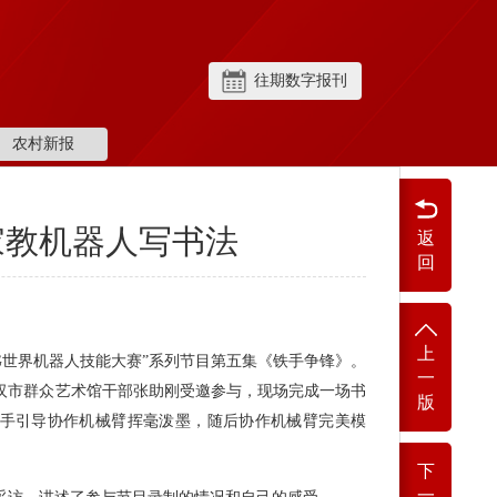
往期数字报刊
农村新报
家教机器人写书法
返
回
上
MG世界机器人技能大赛”系列节目第五集《铁手争锋》。
一
汉市群众艺术馆干部张助刚受邀参与，现场完成一场书
版
手引导协作机械臂挥毫泼墨，随后协作机械臂完美模
下
一