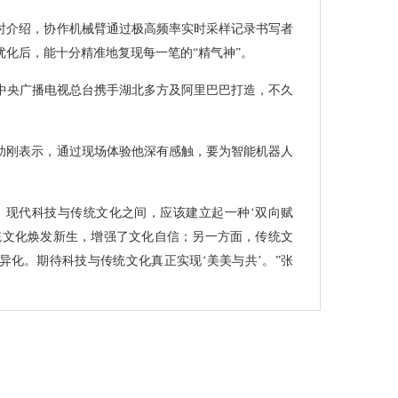
时介绍，协作机械臂通过极高频率实时采样记录书写者
化后，能十分精准地复现每一笔的“精气神”。
由中央广播电视总台携手湖北多方及阿里巴巴打造，不久
助刚表示，通过现场体验他深有感触，要为智能机器人
。现代科技与传统文化之间，应该建立起一种‘双向赋
统文化焕发新生，增强了文化自信；另一方面，传统文
异化。期待科技与传统文化真正实现‘美美与共’。”张