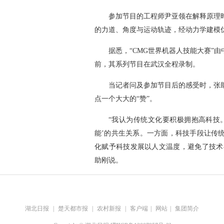
参加节目的工程师尹亚领在解释原理
的力道、角度与运动轨迹，经动力学建模优
据悉，“CMG世界机器人技能大赛”
前，其系列节目在武汉全程录制。
当记者问及参加节目后的感受时，张
点一个大大的“赞”。
“我认为传统文化要积极拥抱高科技
能’的共生关系。一方面，科技手段让传
化赋予科技发展以人文温度，避免了技术
助刚说。
湖北日报
|
楚天都市报
|
农村新报
|
客户端
|
网站
|
集团简介