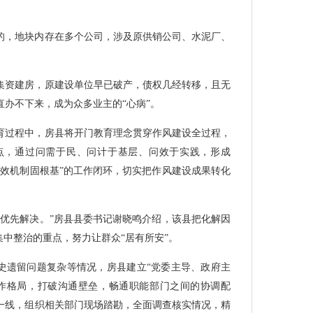
的，地块内存在多个公司，涉及原供销公司、水泥厂、
集资建房，原建设单位早已破产，债权几经转移，且无
办不下来，成为众多业主的“心病”。
育过程中，房县将开门教育理念贯穿作风建设全过程，
点，通过问需于民、问计于基层、问效于实践，形成
长效机制固根基”的工作闭环，切实把作风建设成果转化
须优先解决。”房县县委书记谢晓鸣介绍，该县把化解因
集中整治的重点，努力让群众“居有所安”。
历史遗留问题复杂等情况，房县建立“党委主导、政府主
作格局，打破沟通壁垒，畅通职能部门之间的协调配
一线，组织相关部门现场踏勘，全面调查核实情况，精