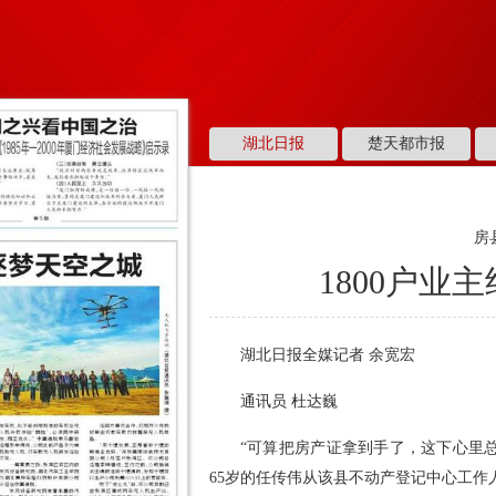
湖北日报
楚天都市报
房
1800户业
湖北日报全媒记者 余宽宏
通讯员 杜达巍
“可算把房产证拿到手了，这下心里总
65岁的任传伟从该县不动产登记中心工