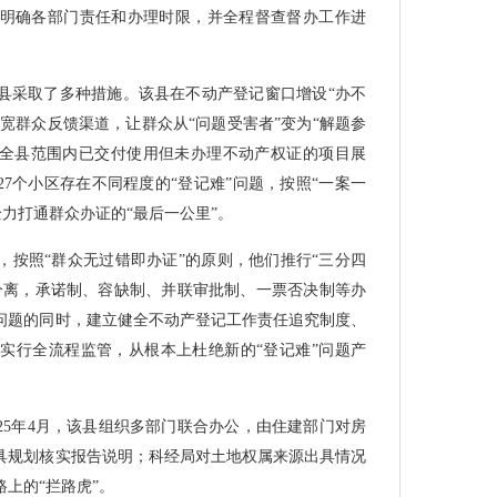
明确各部门责任和办理时限，并全程督查督办工作进
县采取了多种措施。该县在不动产登记窗口增设“办不
拓宽群众反馈渠道，让群众从“问题受害者”变为“解题参
，对全县范围内已交付使用但未办理不动产权证的项目展
27个小区存在不同程度的“登记难”问题，按照“一案一
，全力打通群众办证的“最后一公里”。
，按照“群众无过错即办证”的原则，他们推行“三分四
分离，承诺制、容缺制、并联审批制、一票否决制等办
问题的同时，建立健全不动产登记工作责任追究制度、
实行全流程监管，从根本上杜绝新的“登记难”问题产
25年4月，该县组织多部门联合办公，由住建部门对房
具规划核实报告说明；科经局对土地权属来源出具情况
上的“拦路虎”。