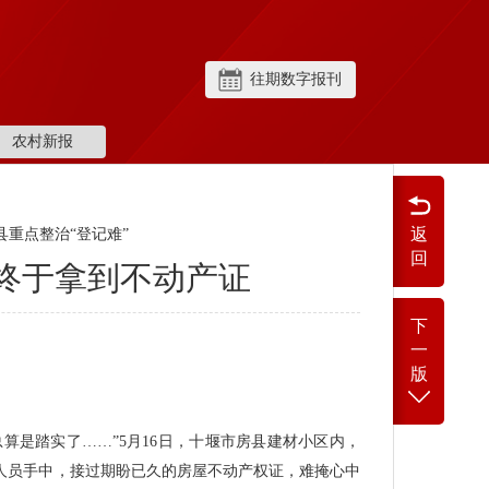
往期数字报刊
农村新报
返
县重点整治“登记难”
回
主终于拿到不动产证
下
一
版
算是踏实了……”5月16日，十堰市房县建材小区内，
作人员手中，接过期盼已久的房屋不动产权证，难掩心中