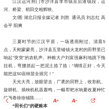
江汉运河荆门市沙洋县李市镇至后港镇段，运
河、桥梁、稻田交相辉映。
文/图 湖北日报全媒记者 刘胜 通讯员 刘志红 高
会平 阳爽
三夏时节的江汉平原，一场透雨刚过。清晨5
点，天刚蒙蒙亮，沙洋县五里铺镇火龙村的田野里已
响起“突突”的农机声。种粮大户刘富强麻利地跳下拖
拉机，弯腰抓起一把泥土捻了捻：“墒情正好，今天
能把这50亩秧苗全插完！”
天光大亮，放眼望去，广袤的田野上，收割机、
旋耕机、插秧机机器轰鸣，一幅犁耙水响夏收夏种忙
的画卷徐徐铺陈……
“田长们”的硬账本