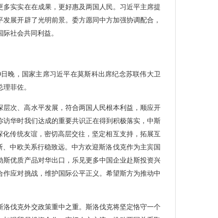
更多实实在在成果，更好惠及两国人民。习近平主席提
平发展开辟了光明前景。委方愿同中方加强协调配合，
国际社会共同利益。
月9日晚，国家主席习近平在莫斯科出席纪念苏联伟大卫
总理菲佐。
深层次、高水平发展，符合两国人民根本利益，顺应开
月你访华时我们达成的重要共识正在得到积极落实，中斯
续深化传统友谊，密切高层交往，坚定相互支持，拓展互
中斯、中欧关系行稳致远。中方欢迎斯洛伐克作为主宾国
动斯优质产品对华出口，乐见更多中国企业赴斯投资兴
合作应对挑战，维护国际公平正义。希望斯方为推动中
。
斯洛伐克外交政策重中之重。斯洛伐克将坚定恪守一个