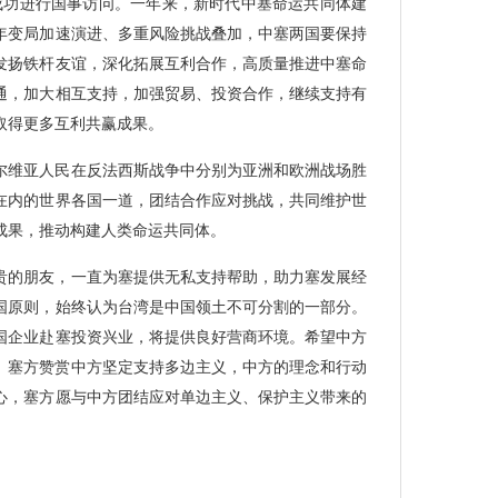
成功进行国事访问。一年来，新时代中塞命运共同体建
年变局加速演进、多重风险挑战叠加，中塞两国要保持
发扬铁杆友谊，深化拓展互利合作，高质量推进中塞命
通，加大相互支持，加强贸易、投资合作，继续支持有
取得更多互利共赢成果。
塞尔维亚人民在反法西斯战争中分别为亚洲和欧洲战场胜
在内的世界各国一道，团结合作应对挑战，共同维护世
成果，推动构建人类命运共同体。
贵的朋友，一直为塞提供无私支持帮助，助力塞发展经
国原则，始终认为台湾是中国领土不可分割的一部分。
国企业赴塞投资兴业，将提供良好营商环境。希望中方
会。塞方赞赏中方坚定支持多边主义，中方的理念和行动
心，塞方愿与中方团结应对单边主义、保护主义带来的