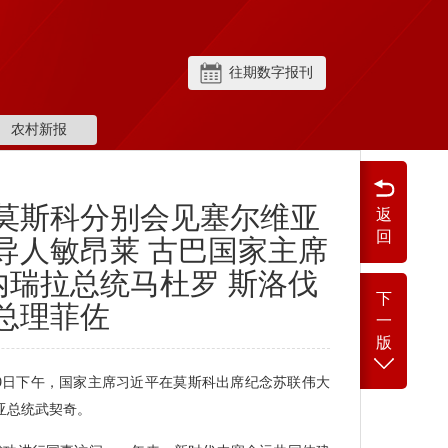
往期数字报刊
农村新报
莫斯科分别会见塞尔维亚
返
回
导人敏昂莱 古巴国家主席
内瑞拉总统马杜罗 斯洛伐
下
总理菲佐
一
版
月9日下午，国家主席习近平在莫斯科出席纪念苏联伟大
亚总统武契奇。