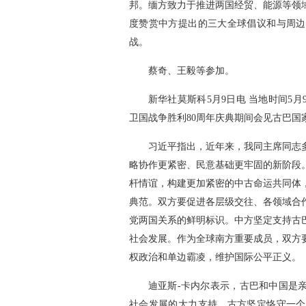
邦。缅方致力于推进两国经贸、能源等领
度赞赏中方提出的三大全球倡议和与周边
战。
蔡奇、王毅等参加。
新华社莫斯科5月9日电 当地时间5
卫国战争胜利80周年庆典期间会见古巴国
习近平指出，近年来，我同主席同志
略协作更紧密、民意基础更牢固的新阶段
杆情谊，构建更加紧密的中古命运共同体
典范。双方要促进各层级交往、各领域合
党两国关系的鲜明标识。中方坚定支持古
社会发展。作为全球南方重要成员，双方
权政治和单边霸凌，维护国际公平正义。
迪亚斯-卡内尔表示，古巴和中国是
社会发展的大力支持。古方坚定恪守一个