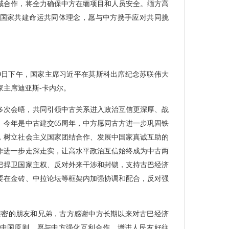
域合作，将全力确保中方在缅项目和人员安全。缅方高
国家共建命运共同体理念，愿与中方携手应对共同挑
月9日下午，国家主席习近平在莫斯科出席纪念苏联伟大
家主席迪亚斯-卡内尔。
多次会晤，共同引领中古关系进入政治互信更深厚、战
。今年是中古建交65周年，中方愿同古方进一步巩固铁
，树立社会主义国家团结合作、发展中国家真诚互助的
作进一步走深走实，让高水平政治互信始终成为中古两
巴捍卫国家主权、反对外来干涉和封锁，支持古巴经济
要在金砖、中拉论坛等框架内加强协调和配合，反对强
亲密的朋友和兄弟，古方感谢中方长期以来对古巴经济
中国原则，愿与中方强化互利合作，增进人民友好往