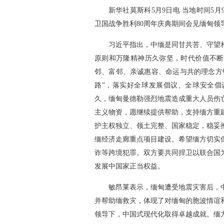
新华社莫斯科5月9日电 当地时间5
卫国战争胜利80周年庆典期间会见缅甸领
习近平指出，中缅是同甘共苦、守望
原则和万隆精神历久弥坚，时代价值不断
邻、富邻、亲诚惠容、命运与共的理念方
路”，落实好全球发展倡议、全球安全倡
久，缅甸曼德勒强烈地震造成重大人员伤
主义物资，愿继续提供帮助，支持缅方重
护主权独立、领土完整、国家稳定，稳妥
缅经济走廊重点项目建设。希望缅方切实
诈等跨境犯罪。双方要共同捍卫以联合国
发展中国家正当权益。
敏昂莱表示，缅甸遭受地震灾害后，
并帮助缅救灾，体现了对缅甸的胞波情谊
领导下，中国式现代化取得卓越成就。缅