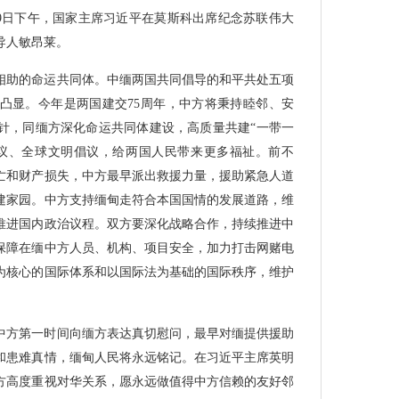
月9日下午，国家主席习近平在莫斯科出席纪念苏联伟大
导人敏昂莱。
相助的命运共同体。中缅两国共同倡导的和平共处五项
凸显。今年是两国建交75周年，中方将秉持睦邻、安
针，同缅方深化命运共同体建设，高质量共建“一带一
议、全球文明倡议，给两国人民带来更多福祉。前不
亡和财产损失，中方最早派出救援力量，援助紧急人道
建家园。中方支持缅甸走符合本国国情的发展道路，维
推进国内政治议程。双方要深化战略合作，持续推进中
保障在缅中方人员、机构、项目安全，加力打击网赌电
为核心的国际体系和以国际法为基础的国际秩序，维护
中方第一时间向缅方表达真切慰问，最早对缅提供援助
和患难真情，缅甸人民将永远铭记。在习近平主席英明
方高度重视对华关系，愿永远做值得中方信赖的友好邻