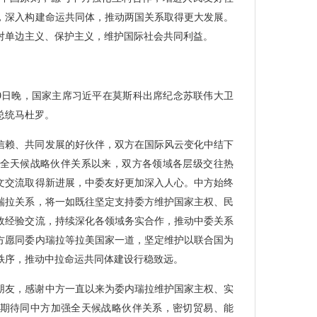
，深入构建命运共同体，推动两国关系取得更大发展。
对单边主义、保护主义，维护国际社会共同利益。
月9日晚，国家主席习近平在莫斯科出席纪念苏联伟大卫
总统马杜罗。
信赖、共同发展的好伙伴，双方在国际风云变化中结下
中委全天候战略伙伴关系以来，双方各领域各层级交往热
文交流取得新进展，中委友好更加深入人心。中方始终
瑞拉关系，将一如既往坚定支持委方维护国家主权、民
政经验交流，持续深化各领域务实合作，推动中委关系
方愿同委内瑞拉等拉美国家一道，坚定维护以联合国为
秩序，推动中拉命运共同体建设行稳致远。
朋友，感谢中方一直以来为委内瑞拉维护国家主权、实
期待同中方加强全天候战略伙伴关系，密切贸易、能