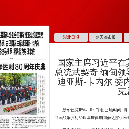
湖北日报
楚天都市报
国家主席习近平在
总统武契奇 缅甸领
迪亚斯-卡内尔 委
克
新华社莫斯科5月9日电 当地时间5
卫国战争胜利80周年庆典期间会见塞尔维