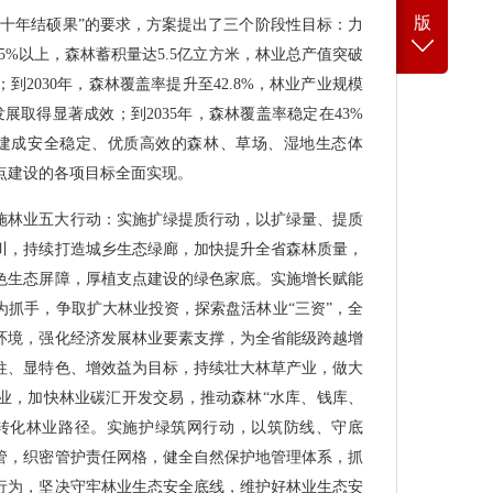
版
、十年结硕果”的要求，方案提出了三个阶段性目标：力
.5%以上，森林蓄积量达5.5亿立方米，林业总产值突破
到2030年，森林覆盖率提升至42.8%，林业产业规模
展取得显著成效；到2035年，森林覆盖率稳定在43%
建成安全稳定、优质高效的森林、草场、湿地生态体
点建设的各项目标全面实现。
施林业五大行动：实施扩绿提质行动，以扩绿量、提质
川，持续打造城乡生态绿廊，加快提升全省森林质量，
色生态屏障，厚植支点建设的绿色家底。实施增长赋能
为抓手，争取扩大林业投资，探索盘活林业“三资”，全
环境，强化经济发展林业要素支撑，为全省能级跨越增
柱、显特色、增效益为目标，持续壮大林草产业，做大
业，加快林业碳汇开发交易，推动森林“水库、钱库、
”转化林业路径。实施护绿筑网行动，以筑防线、守底
管，织密管护责任网格，健全自然保护地管理体系，抓
行为，坚决守牢林业生态安全底线，维护好林业生态安