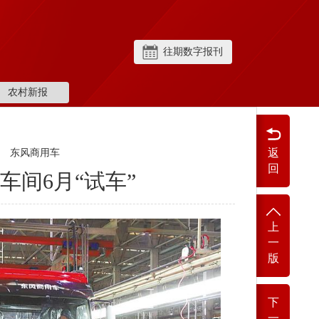
往期数字报刊
农村新报
返
东风商用车
回
车间6月“试车”
上
一
版
下
一