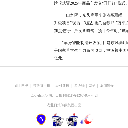
牌仪式暨2025年商品车发交“开门红”仪式
一山之隔，东风商用车则在酝酿着一
升级项目”现场，3座占地总面积12.5
加点进行生产设备调试，预计今年6月“试
“车身智能制造升级项目”是东风商用车
是国家重大生产力布局项目，担负着中国商
亿元。
湖北日报
|
楚天都市报
|
农村新报
|
客户端
|
网站
|
集团简介
Copyright © 湖北日报 [鄂ICP备12007957号-2]
湖北日报传媒集团出品