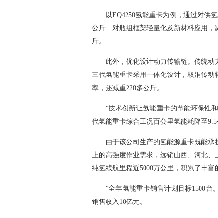
以EQ4250氢能重卡为例，通过对供
公斤；对瓶组框架轻量化及新材料应用，减
斤。
此外，优化设计动力传输链。传统动
三代氢能重卡采用一体化设计，取消传动
率，还减重220多公斤。
“技术创新让氢能重卡的节能环保性
代氢能重卡综合工况百公里氢能耗降至9.
由于该公司生产的氢能源重卡既能承
上的高强度作业需求，远销山西、河北、
纯氢续航里程近5000万公里，积累了丰
“全年氢能重卡销售计划目标1500台
销售收入10亿元。