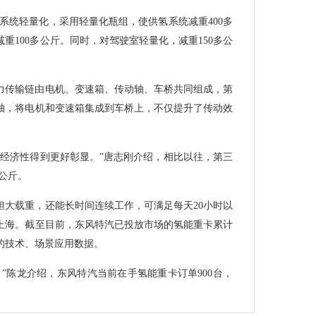
氢系统轻量化，采用轻量化瓶组，使供氢系统减重400多
重100多公斤。同时，对驾驶室轻量化，减重150多公
力传输链由电机、变速箱、传动轴、车桥共同组成，第
轴，将电机和变速箱集成到车桥上，不仅提升了传动效
和经济性得到更好彰显。”唐志刚介绍，相比以往，第三
5公斤。
担大载重，还能长时间连续工作，可满足每天20小时以
上海。截至目前，东风特汽已投放市场的氢能重卡累计
富的技术、场景应用数据。
。”陈龙介绍，东风特汽当前在手氢能重卡订单900台，