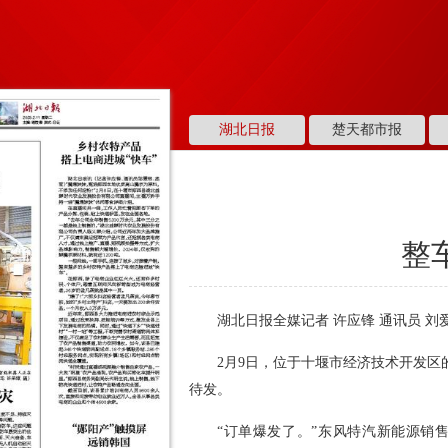
湖北日报
楚天都市报
整
湖北日报全媒记者 许应锋 通讯员 刘
2月9日，位于十堰市经济技术开发
待发。
“订单爆发了。”东风特汽新能源销