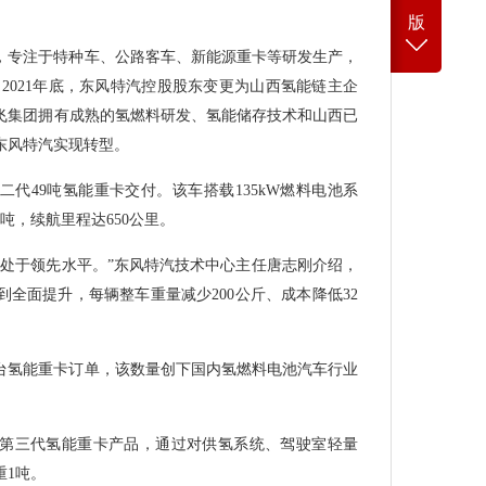
版
年，专注于特种车、公路客车、新能源重卡等研发生产，
。2021年底，东风特汽控股股东变更为山西氢能链主企
飞集团拥有成熟的氢燃料研发、氢能储存技术和山西已
东风特汽实现转型。
第二代49吨氢能重卡交付。该车搭载135kW燃料电池系
4吨，续航里程达650公里。
内处于领先水平。”东风特汽技术中心主任唐志刚介绍，
全面提升，每辆整车重量减少200公斤、成本降低32
00台氢能重卡订单，该数量创下国内氢燃料电池汽车行业
第三代氢能重卡产品，通过对供氢系统、驾驶室轻量
重1吨。