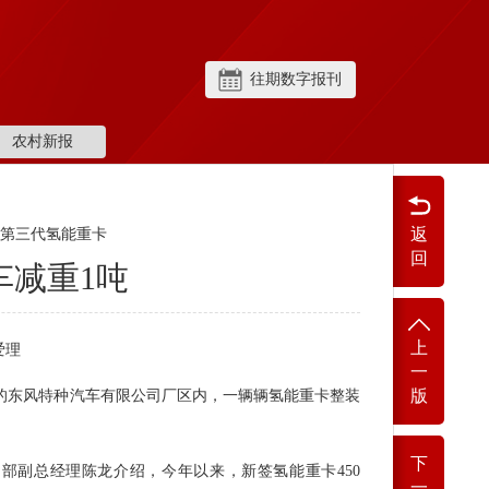
往期数字报刊
农村新报
返
第三代氢能重卡
回
车减重1吨
上
爱理
一
版
区的东风特种汽车有限公司厂区内，一辆辆氢能重卡整装
下
售部副总经理陈龙介绍，今年以来，新签氢能重卡450
一