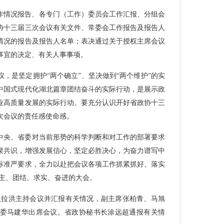
工作情况报告、各专门（工作）委员会工作汇报、分组会
协十三届三次会议有关文件、常委会工作报告及报告人
情况的报告及报告人名单；表决通过关于授权主席会议
事宜的决定、有关人事事项。
，是坚定拥护“两个确立”、坚决做到“两个维护”的实
中国式现代化湖北篇章团结奋斗的实际行动，是展示政
业高质量发展的实际行动。要充分认识开好省政协十三
次会议的责任感使命感。
中央、省委对当前形势的科学判断和对工作的部署要求
聚共识，增强发展信心，坚定必胜决心，为奋力谱写中
标准严要求，全力以赴把会议各项工作抓紧抓好、落实
民主、团结、求实、奋进的大会。
吐拉洪主持会议并汇报有关情况，副主席张柏青、马旭
委马建华出席会议。省政协秘书长涂远超通报有关情